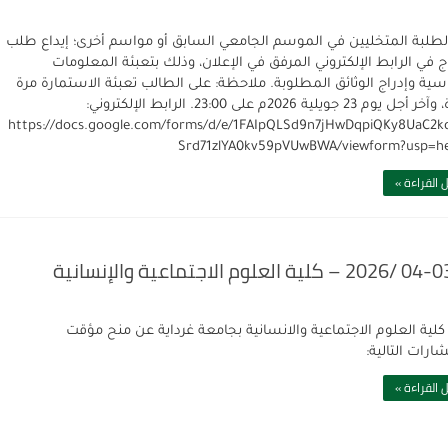
لطلبة المتخليين في الموسم الجامعي السابق أو مواسم أخرى؛ إيداع طلب
ج في الرابط الإلكتروني المرفق في الإعلان، وذلك بتعبئة المعلومات
سية وإدراج الوثائق المطلوبة. ملاحظة: على الطالب تعبئة الاستمارة مرة
واحدة، وآخر أجل يوم 23 جويلية 2026م على 23:00. الرابط الإلكتروني:
https://docs.google.com/forms/d/e/1FAIpQLSd9n7jHwDqpiQKy8UaC2kq
Srd71zlYA0kv59pVUwBWA/viewform?usp=h
 القراءة »
كلية العلوم الاجتماعية والانسانية بجامعة غرداية عن منح مؤقت
ارات التالية:
 القراءة »