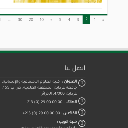
2
«
1
3
4
5
»
10
20
30
...
ا
اتصل بنا
العنوان :
كلية العلوم الاجتماعية والإنسانية،
جامعة غرداية، المنطقة العلمية، ص ب 455،
غرداية، 47000، الجزائر
الهاتف :
00 00 00 29 (0) 213+
الفاكس :
00 00 00 29 (0) 213+
خلية الويب :
webmaster@univ-ghardaia.edu.dz