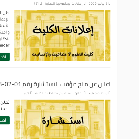
8 يوليو 2026
إعلانات بيداغوجية للطلبة
781
على ا
الإدما
الأسا
IFsi–
eader
أكمل
اعلان عن منح مؤقت للاستشارة رقم 01-02-03-04 /2026 – كلية العلوم الاجتماعية والإنسانية
8 يوليو 2026
إعلان استشارة
,
نشاطات الكلية
959
تعلن 
لاستش
أكمل