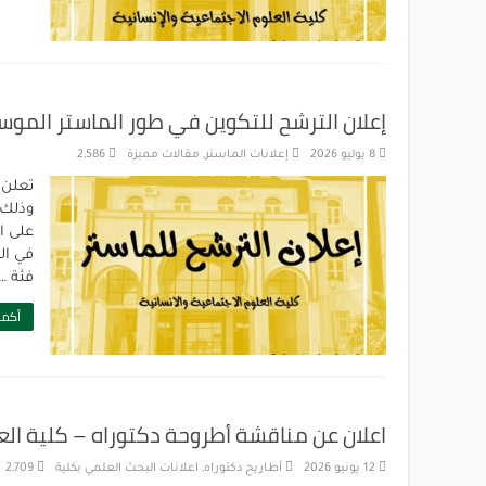
إعلان الترشح للتكوين في طور الماستر الموسم 2026-2027 – كلية العلوم الاجتماعية والانس
8 يوليو 2026
إعلانات الماستر
,
مقالات مميزة
2,586
وذلك 
على ا
في ال
فئة …
أكمل
اعلان عن مناقشة أطروحة دكتوراه – كلية العل
12 يونيو 2026
أطاريح دكتوراه
,
اعلانات البحث العلمي بكلية
2,709