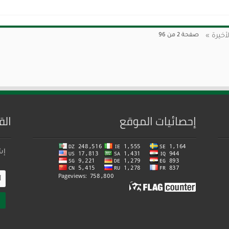
لأخيرة »
صفحة 2 من 96
إحصائيات الموقع
الق
إش